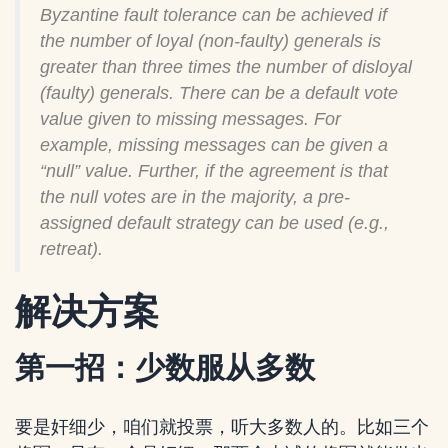
Byzantine fault tolerance can be achieved if
the number of loyal (non-faulty) generals is
greater than three times the number of disloyal
(faulty) generals. There can be a default vote
value given to missing messages. For
example, missing messages can be given a
“null” value. Further, if the agreement is that
the null votes are in the majority, a pre-
assigned default strategy can be used (e.g.,
retreat).
解决方案
第一招：少数服从多数
要是奸细少，咱们就投票，听大多数人的。比如三个