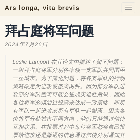
Ars longa, vita brevis
Togg
navi
拜占庭将军问题
2024年7月26日
Leslie Lamport 在其论文中描述了如下问题：
一组拜占庭将军分别各率领一支军队共同围困
一座城市。为了简化问题，将各支军队的行动
策略限定为进攻或撤离两种。因为部分军队进
攻部分军队撤离可能会造成灾难性后果，因此
各位将军必须通过投票来达成一致策略，即所
有军队一起进攻或所有军队一起撤离。因为各
位将军分处城市不同方向，他们只能通过信使
互相联系。在投票过程中每位将军都将自己投
票给进攻还是撤退的信息通过信使分别通知其