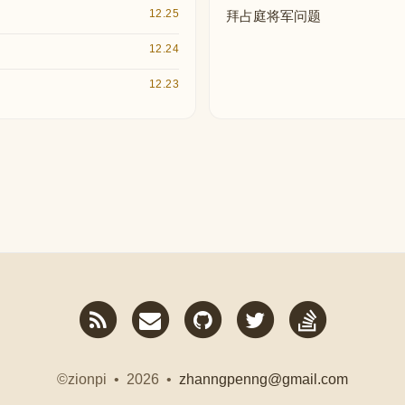
12.25
拜占庭将军问题
12.24
12.23
RSS
Email
GitHub
Twitter
StackOver
me
©zionpi • 2026 •
zhanngpenng@gmail.com