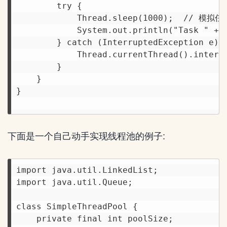
        try {

            Thread.sleep(1000);  // 模拟任
            System.out.println("Task " + t
        } catch (InterruptedException e) {
            Thread.currentThread().interru
        }

    }

}

下面是一个自己动手实现线程池的例子:
import java.util.LinkedList;

import java.util.Queue;

class SimpleThreadPool {

    private final int poolSize;
