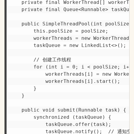
    private final WorkerThread[] workerThr
    private final Queue<Runnable> taskQueu
    public SimpleThreadPool(int poolSize) 
        this.poolSize = poolSize;

        workerThreads = new WorkerThread[p
        taskQueue = new LinkedList<>();

        // 创建工作线程

        for (int i = 0; i < poolSize; i++)
            workerThreads[i] = new WorkerT
            workerThreads[i].start();

        }

    }

    public void submit(Runnable task) {

        synchronized (taskQueue) {

            taskQueue.offer(task);

            taskQueue.notify();  // 通