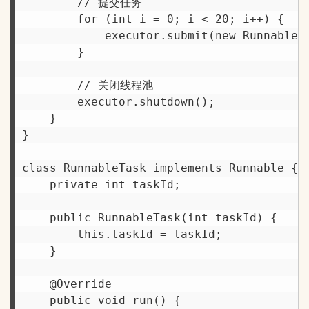
        // 提交任务

        for (int i = 0; i < 20; i++) {

            executor.submit(new RunnableTa
        }

        // 关闭线程池

        executor.shutdown();

    }

}

class RunnableTask implements Runnable {

    private int taskId;

    public RunnableTask(int taskId) {

        this.taskId = taskId;

    }

    @Override

    public void run() {
