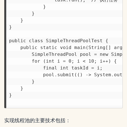
            }

        }

    }

}

public class SimpleThreadPoolTest {

    public static void main(String[] args)
        SimpleThreadPool pool = new Simple
        for (int i = 0; i < 10; i++) {

            final int taskId = i;

            pool.submit(() -> System.out.
        }

    }

}

实现线程池的主要技术包括：