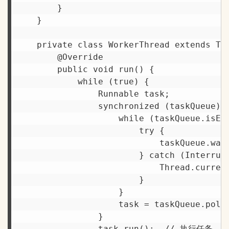
        }

    }

    private class WorkerThread extends Thr
        @Override

        public void run() {

            while (true) {

                Runnable task;

                synchronized (taskQueue) {
                    while (taskQueue.isEmp
                        try {

                            taskQueue.wa
                        } catch (Interrupt
                            Thread.current
                        }

                    }

                    task = taskQueue.poll(
                }

                task.run();  // 执行任务
