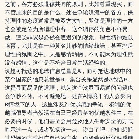
之前，各方必须遵循共同的原则，比如尊重现实，而
不管原来的目的是什么。处在争论洪流中的各方，保
持理性的态度通常是被双方拉扯，即便是理性的一方
也会被定位为所谓理中客，这个调停的角色不容易
做。遭受非议是必然会遭遇到的现象。理性精神难以
培育，尤其是在一种莫名其妙的情绪鼓噪，甚至排斥
理性的氛围之中。人是感情动物，不可能因为理性就
没有感情，这个是不符合日常生活经验的。
设想可抵达的地球信息总量是A，而可抵达地球中的
某个国家的信息总量是B，集合关系显然是A包含B。
这是显而易见的道理，就为这个浅显而易通的问题也
会争吵不休。不可避免地，处在A情境下的人会影响
B情境下的人。这里涉及到优越感的争论，极端的优
越感倡导者当然活在自己已经具备的优越条件中，在
必要的时候，他们甚至会用危及他人生命安全的方式
暗示这一点，或者弘扬这一点。说白了吧，他们想通
过恐怖的方式推广自己的主张。而极端的反优越感链