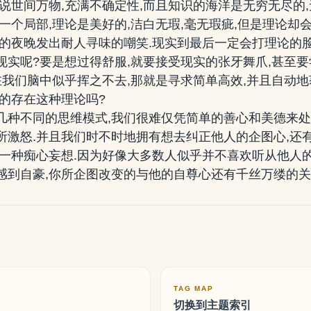
我说世间万物,充满不确定性,而且知识的海洋是无穷无尽的
一个局部,理论是美好的,洁白无瑕,毫无瑕疵,但是理论却
沉的夜晚发出耐人寻味的嘲笑.现实到最后一定会打理论的脸
现实呢?要是想过得舒服,就要接受现实的张牙舞爪,甚至要
在我们脑中似乎挥之不去,那就是寻求简单高效,并且自动
真的存在这种理论吗?
几种不同的思维模式,我们很难仅凭简单的善心和美德来处
所激怒.并且我们时不时地拥有想去纠正他人的企图心,还
是一种痴心妄想.因为好像大多数人似乎并不喜欢听从他人的
感到自豪,你所企图改变的与他的自尊心还有千丝万缕的关
TAG MAP
切换到主题索引