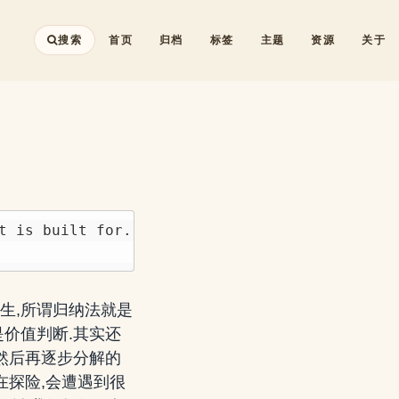
搜索
首页
归档
标签
主题
资源
关于
 is built for.

生,所谓归纳法就是
价值判断.其实还
然后再逐步分解的
在探险,会遭遇到很