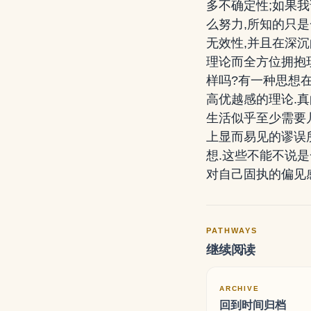
多不确定性;如果
么努力,所知的只是
无效性,并且在深
理论而全方位拥抱
样吗?有一种思想
高优越感的理论.
生活似乎至少需要
上显而易见的谬误
想.这些不能不说
对自己固执的偏见
PATHWAYS
继续阅读
ARCHIVE
回到时间归档