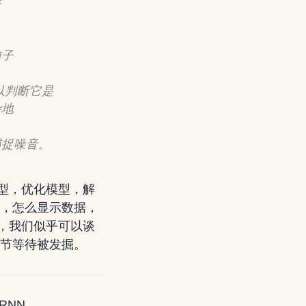
影
句子
以判断它是
杂地
捕捉噪音。
型，优化模型，解
据，怎么显示数据，
，我们似乎可以谈
细节等待被发掘。
RNN。