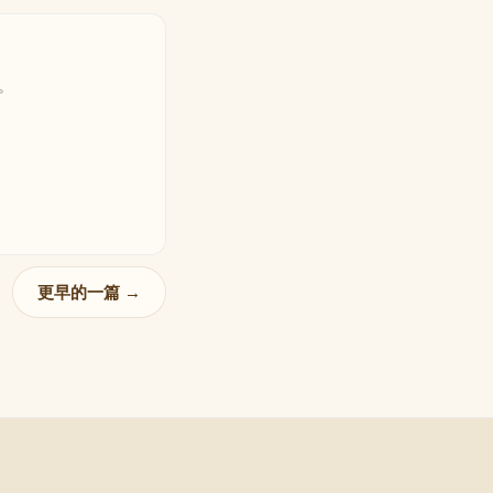
。
更早的一篇 →
flow