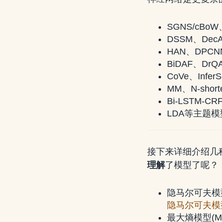
SGNS/cBo
DSSM、De
HAN、DPC
BiDAF、Dr
CoVe、Inf
MM、N-sho
Bi-LSTM-
LDA等主题
接下来详细介绍几
理解
了模型了呢？
隐马尔可夫模型
隐马尔可夫模
最大熵模型(Ma